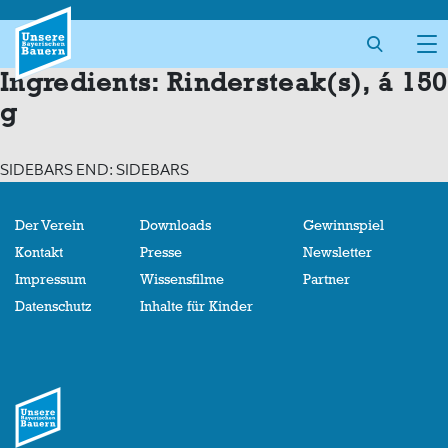
Skip
to
content
Ingredients:
Rindersteak(s), á 150
g
SIDEBARS END: SIDEBARS
Der Verein
Downloads
Gewinnspiel
Kontakt
Presse
Newsletter
Impressum
Wissensfilme
Partner
Datenschutz
Inhalte für Kinder