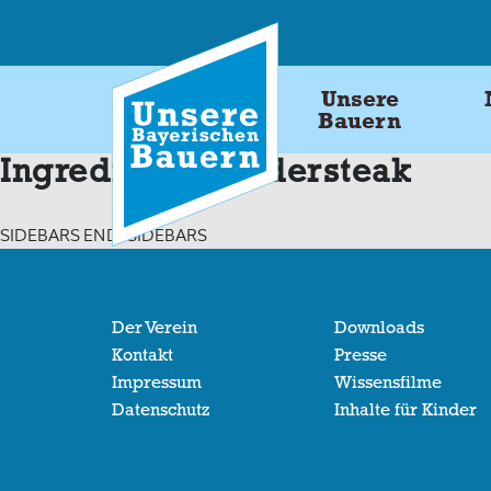
Skip
to
content
Unsere
Bauern
Ingredients:
Rindersteak
SIDEBARS END: SIDEBARS
Der Verein
Downloads
Kontakt
Presse
Impressum
Wissensfilme
Datenschutz
Inhalte für Kinder