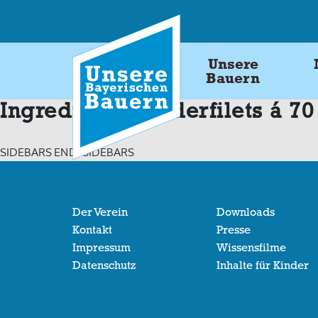
Skip
to
content
Unsere
Bauern
Ingredients:
Rinderfilets á 70
SIDEBARS END: SIDEBARS
Der Verein
Downloads
Kontakt
Presse
Impressum
Wissensfilme
Datenschutz
Inhalte für Kinder