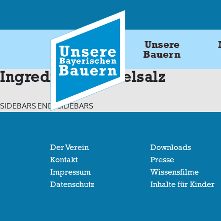
Skip
to
content
Unsere
Bauern
Ingredients:
Pökelsalz
SIDEBARS END: SIDEBARS
Der Verein
Downloads
Kontakt
Presse
Impressum
Wissensfilme
Datenschutz
Inhalte für Kinder