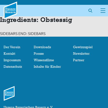
Skip
to
content
Ingredients:
Obstessig
SIDEBARS END: SIDEBARS
Der Verein
Downloads
Gewinnspiel
Kontakt
Presse
Newsletter
Impressum
Wissensfilme
Partner
Datenschutz
Inhalte für Kinder
Unsere Bayerischen Bauern e. V.