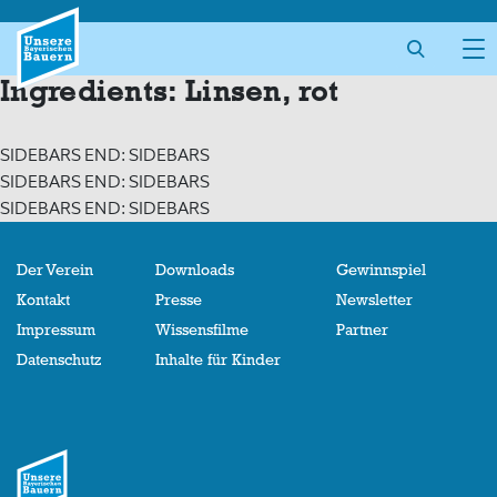
Skip
to
content
Ingredients:
Linsen, rot
SIDEBARS END: SIDEBARS
SIDEBARS END: SIDEBARS
SIDEBARS END: SIDEBARS
Der Verein
Downloads
Gewinnspiel
Kontakt
Presse
Newsletter
Impressum
Wissensfilme
Partner
Datenschutz
Inhalte für Kinder