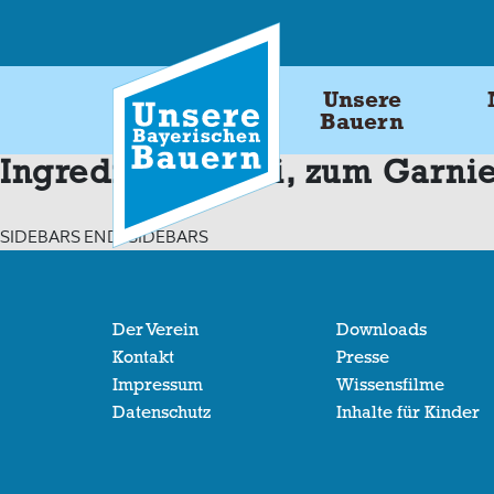
Skip
to
content
Unsere
Bauern
Ingredients:
Kiwi, zum Garni
SIDEBARS END: SIDEBARS
Der Verein
Downloads
Kontakt
Presse
Impressum
Wissensfilme
Datenschutz
Inhalte für Kinder