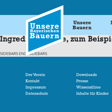
Skip
to
content
Unsere
Bauern
Ingredients:
Käse, zum Beisp
SIDEBARS END: SIDEBARS
Der Verein
Downloads
Kontakt
Presse
Impressum
Wissensfilme
Datenschutz
Inhalte für Kinder