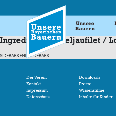
Skip
to
content
Unsere
Bauern
Ingredients:
Kabeljaufilet / L
SIDEBARS END: SIDEBARS
Der Verein
Downloads
Kontakt
Presse
Impressum
Wissensfilme
Datenschutz
Inhalte für Kinder