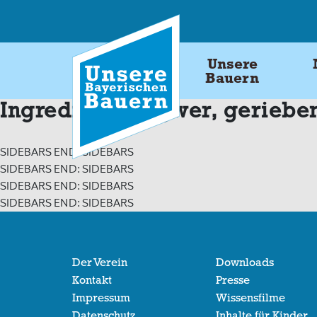
Skip
to
content
Unsere
Bauern
Ingredients:
Ingwer, geriebe
SIDEBARS END: SIDEBARS
SIDEBARS END: SIDEBARS
SIDEBARS END: SIDEBARS
SIDEBARS END: SIDEBARS
Der Verein
Downloads
Kontakt
Presse
Impressum
Wissensfilme
Datenschutz
Inhalte für Kinder