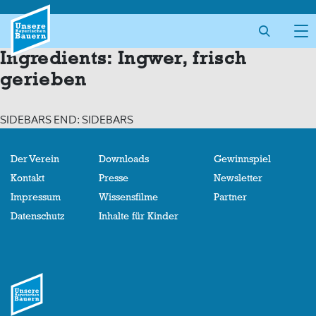
Skip
to
content
Ingredients:
Ingwer, frisch
gerieben
SIDEBARS END: SIDEBARS
Der Verein
Downloads
Gewinnspiel
Kontakt
Presse
Newsletter
Impressum
Wissensfilme
Partner
Datenschutz
Inhalte für Kinder