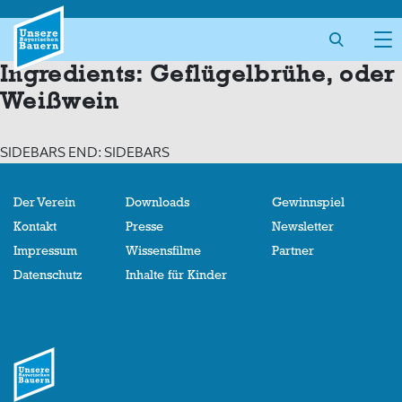
Skip
to
content
Ingredients:
Geflügelbrühe, oder
Weißwein
SIDEBARS END: SIDEBARS
Der Verein
Downloads
Gewinnspiel
Kontakt
Presse
Newsletter
Impressum
Wissensfilme
Partner
Datenschutz
Inhalte für Kinder