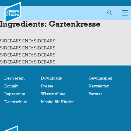
Skip
to
content
Ingredients:
Gartenkresse
SIDEBARS END: SIDEBARS
SIDEBARS END: SIDEBARS
SIDEBARS END: SIDEBARS
SIDEBARS END: SIDEBARS
Der Verein
Downloads
Gewinnspiel
Kontakt
Presse
Newsletter
Impressum
Wissensfilme
Partner
Datenschutz
Inhalte für Kinder