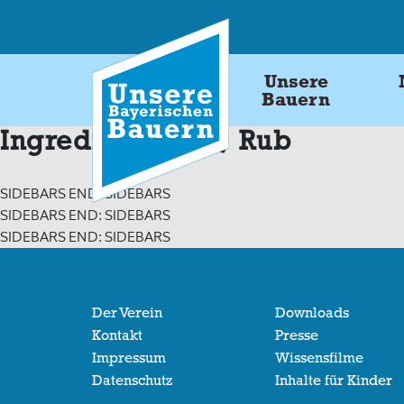
Skip
to
content
Unsere
Bauern
Ingredients:
BBQ Rub
SIDEBARS END: SIDEBARS
SIDEBARS END: SIDEBARS
SIDEBARS END: SIDEBARS
Der Verein
Downloads
Kontakt
Presse
Impressum
Wissensfilme
Datenschutz
Inhalte für Kinder