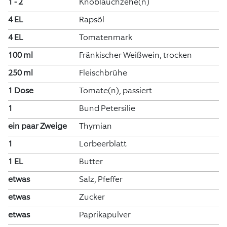
1 - 2
Knoblauchzehe(n)
4 EL
Rapsöl
4 EL
Tomatenmark
100 ml
Fränkischer Weißwein, trocken
250 ml
Fleischbrühe
1 Dose
Tomate(n), passiert
1
Bund Petersilie
ein paar Zweige
Thymian
1
Lorbeerblatt
1 EL
Butter
etwas
Salz, Pfeffer
etwas
Zucker
etwas
Paprikapulver