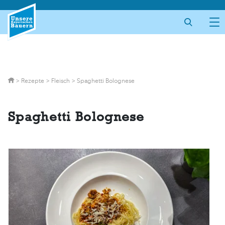
Skip
to
content
>
Rezepte
>
Fleisch
>
Spaghetti Bolognese
Spaghetti Bolognese