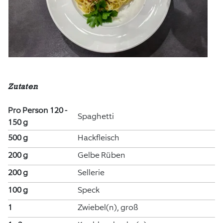
Zutaten
Pro Person 120 -
Spaghetti
150 g
500 g
Hackfleisch
200 g
Gelbe Rüben
200 g
Sellerie
100 g
Speck
1
Zwiebel(n), groß