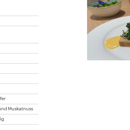
fer
r und Muskatnuss
ig