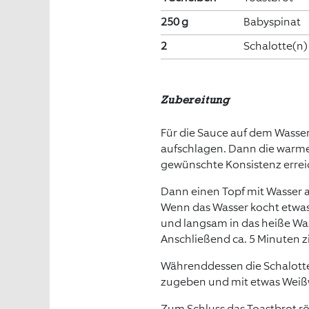
250 g
Babyspinat
2
Schalotte(n)
Zubereitung
Für die Sauce auf dem Wasse
aufschlagen. Dann die warme
gewünschte Konsistenz erreic
Dann einen Topf mit Wasser 
Wenn das Wasser kocht etwas 
und langsam in das heiße Wa
Anschließend ca. 5 Minuten z
Währenddessen die Schalotten
zugeben und mit etwas Weißw
Zum Schluss das Toastbrot rö