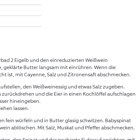
rbad 2 Eigelb und den einreduzierten Weißwein
, geklärte Butter langsam mit einrühren. Wenn die
ht ist, mit Cayenne, Salz und Zitronensaft abschmecken.
aufstellen, den Weißweinessig und etwas Salz zugeben.
zurückdrehen und die Eier in einen Kochlöffel aufschlagen
sser hineingeben.
iehen lassen.
 fein würfeln und in Butter glasig schwitzen. Babyspinat
ein ablöschen. Mit Salz, Muskat und Pfeffer abschmecken.
sten, den Spinat und das pochierte Ei darauf anrichten, mit