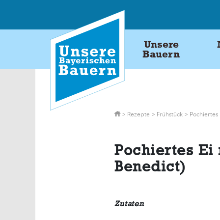
Skip
to
content
Unsere
Bauern
>
Rezepte
>
Frühstück
>
Pochiertes
Pochiertes Ei
Benedict)
Zutaten