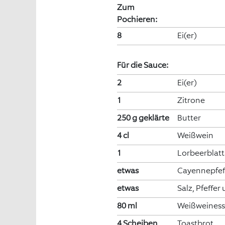
Zum
Pochieren:
8
Ei(er)
Für die Sauce:
2
Ei(er)
1
Zitrone
250 g geklärte
Butter
4 cl
Weißwein
1
Lorbeerblatt
etwas
Cayennepfef
etwas
Salz, Pfeffe
80 ml
Weißweiness
4 Scheiben
Toastbrot