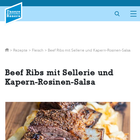
Skip
to
content
>
Rezepte
>
Fleisch
>
Beef Ribs mit Sellerie und Kapern-Rosinen-Salsa
Beef Ribs mit Sellerie und
Kapern-Rosinen-Salsa