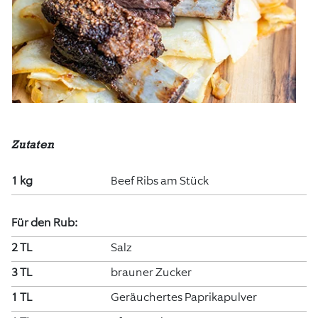
Zutaten
1 kg
Beef Ribs am Stück
Für den Rub:
2 TL
Salz
3 TL
brauner Zucker
1 TL
Geräuchertes Paprikapulver