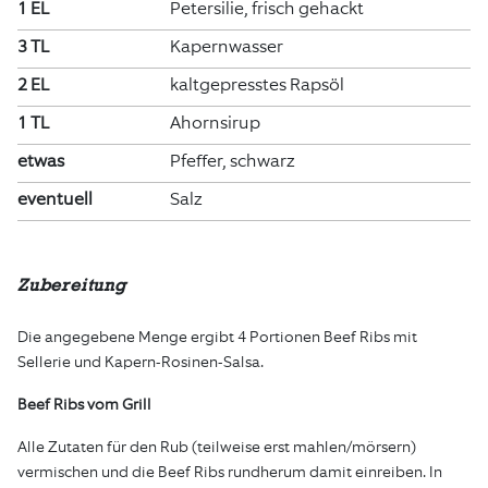
1 EL
Petersilie, frisch gehackt
3 TL
Kapernwasser
2 EL
kaltgepresstes Rapsöl
1 TL
Ahornsirup
etwas
Pfeffer, schwarz
eventuell
Salz
Zubereitung
Die angegebene Menge ergibt 4 Portionen Beef Ribs mit
Sellerie und Kapern-Rosinen-Salsa.
Beef Ribs vom Grill
Alle Zutaten für den Rub (teilweise erst mahlen/mörsern)
vermischen und die Beef Ribs rundherum damit einreiben. In