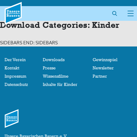
Skip
to
content
Download Categories:
Kinder
SIDEBARS END: SIDEBARS
Der Verein
Downloads
Gewinnspiel
Kontakt
Presse
Newsletter
Impressum
Wissensfilme
Partner
Datenschutz
Inhalte für Kinder
Unsere Bayerischen Bauern e. V.