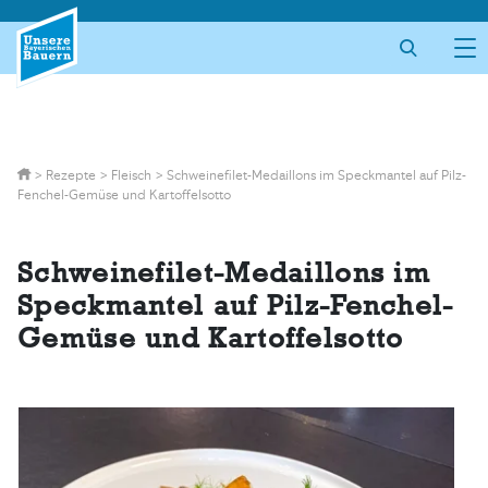
Skip
to
content
>
Rezepte
>
Fleisch
>
Schweinefilet-Medaillons im Speckmantel auf Pilz-
Fenchel-Gemüse und Kartoffelsotto
Schweinefilet-Medaillons im
Speckmantel auf Pilz-Fenchel-
Gemüse und Kartoffelsotto