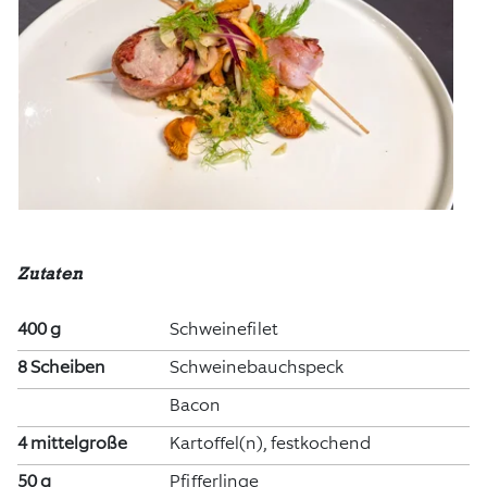
Zutaten
400 g
Schweinefilet
8 Scheiben
Schweinebauchspeck
Bacon
4 mittelgroße
Kartoffel(n), festkochend
50 g
Pfifferlinge