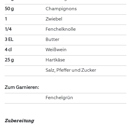
50 g
Champignons
1
Zwiebel
1/4
Fenchelknolle
3 EL
Butter
4 cl
Weißwein
25 g
Hartkäse
Salz, Pfeffer und Zucker
Zum Garnieren:
Fenchelgrün
Zubereitung